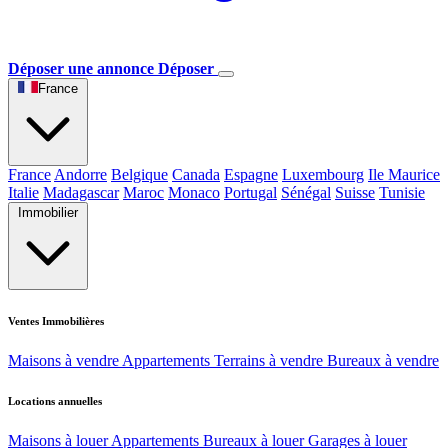
Déposer une annonce
Déposer
France
France
Andorre
Belgique
Canada
Espagne
Luxembourg
Ile Maurice
Italie
Madagascar
Maroc
Monaco
Portugal
Sénégal
Suisse
Tunisie
Immobilier
Ventes Immobilières
Maisons à vendre
Appartements
Terrains à vendre
Bureaux à vendre
Locations annuelles
Maisons à louer
Appartements
Bureaux à louer
Garages à louer