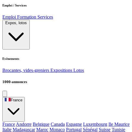
Emploi / Services
Emploi
Formation
Services
Expos, lotos
Evènements
Brocantes, vides-greniers
Expositions
Lotos
1000-annonces
France
France
Andorre
Belgique
Canada
Espagne
Luxembourg
Ile Maurice
Italie
Madagascar
Maroc
Monaco
Portugal
Sénégal
Suisse
Tunisie