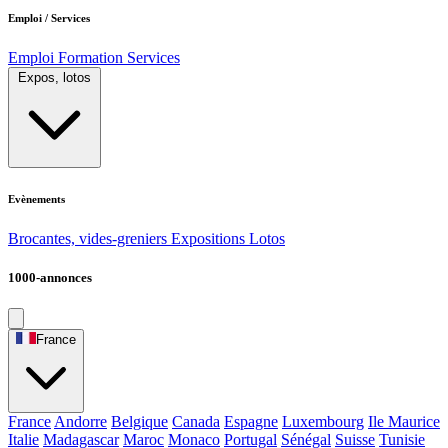
Emploi / Services
Emploi
Formation
Services
Expos, lotos
Evènements
Brocantes, vides-greniers
Expositions
Lotos
1000-annonces
France
France
Andorre
Belgique
Canada
Espagne
Luxembourg
Ile Maurice
Italie
Madagascar
Maroc
Monaco
Portugal
Sénégal
Suisse
Tunisie