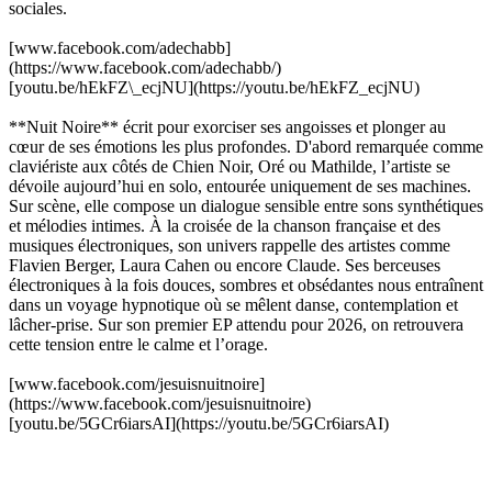
sociales.
[www.facebook.com/adechabb]
(https://www.facebook.com/adechabb/)
[youtu.be/hEkFZ\_ecjNU](https://youtu.be/hEkFZ_ecjNU)
**Nuit Noire** écrit pour exorciser ses angoisses et plonger au
cœur de ses émotions les plus profondes. D'abord remarquée comme
claviériste aux côtés de Chien Noir, Oré ou Mathilde, l’artiste se
dévoile aujourd’hui en solo, entourée uniquement de ses machines.
Sur scène, elle compose un dialogue sensible entre sons synthétiques
et mélodies intimes. À la croisée de la chanson française et des
musiques électroniques, son univers rappelle des artistes comme
Flavien Berger, Laura Cahen ou encore Claude. Ses berceuses
électroniques à la fois douces, sombres et obsédantes nous entraînent
dans un voyage hypnotique où se mêlent danse, contemplation et
lâcher-prise. Sur son premier EP attendu pour 2026, on retrouvera
cette tension entre le calme et l’orage.
[www.facebook.com/jesuisnuitnoire]
(https://www.facebook.com/jesuisnuitnoire)
[youtu.be/5GCr6iarsAI](https://youtu.be/5GCr6iarsAI)