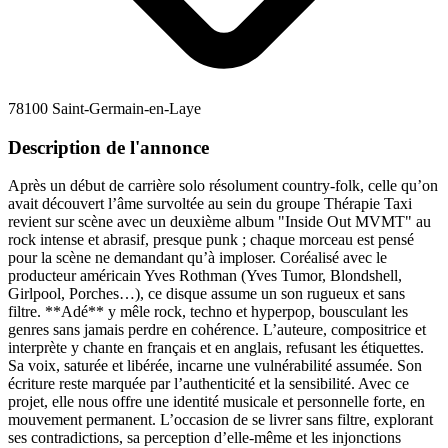
78100 Saint-Germain-en-Laye
Description de l'annonce
Après un début de carrière solo résolument country-folk, celle qu’on
avait découvert l’âme survoltée au sein du groupe Thérapie Taxi
revient sur scène avec un deuxième album "Inside Out MVMT" au
rock intense et abrasif, presque punk ; chaque morceau est pensé
pour la scène ne demandant qu’à imploser. Coréalisé avec le
producteur américain Yves Rothman (Yves Tumor, Blondshell,
Girlpool, Porches…), ce disque assume un son rugueux et sans
filtre. **Adé** y mêle rock, techno et hyperpop, bousculant les
genres sans jamais perdre en cohérence. L’auteure, compositrice et
interprète y chante en français et en anglais, refusant les étiquettes.
Sa voix, saturée et libérée, incarne une vulnérabilité assumée. Son
écriture reste marquée par l’authenticité et la sensibilité. Avec ce
projet, elle nous offre une identité musicale et personnelle forte, en
mouvement permanent. L’occasion de se livrer sans filtre, explorant
ses contradictions, sa perception d’elle-même et les injonctions