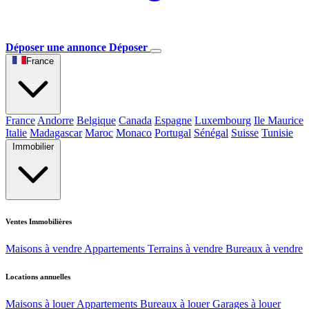
Déposer une annonce
Déposer
France
France
Andorre
Belgique
Canada
Espagne
Luxembourg
Ile Maurice
Italie
Madagascar
Maroc
Monaco
Portugal
Sénégal
Suisse
Tunisie
Immobilier
Ventes Immobilières
Maisons à vendre
Appartements
Terrains à vendre
Bureaux à vendre
Locations annuelles
Maisons à louer
Appartements
Bureaux à louer
Garages à louer