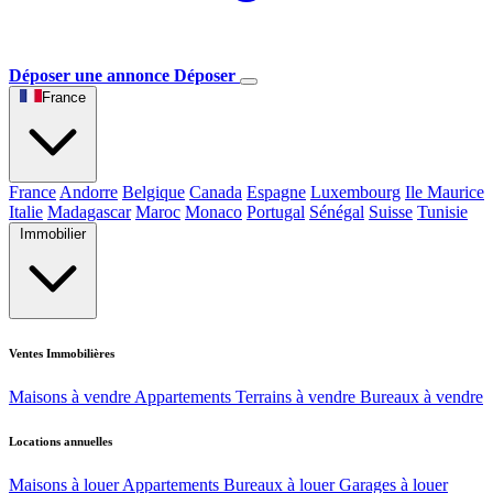
Déposer une annonce
Déposer
France
France
Andorre
Belgique
Canada
Espagne
Luxembourg
Ile Maurice
Italie
Madagascar
Maroc
Monaco
Portugal
Sénégal
Suisse
Tunisie
Immobilier
Ventes Immobilières
Maisons à vendre
Appartements
Terrains à vendre
Bureaux à vendre
Locations annuelles
Maisons à louer
Appartements
Bureaux à louer
Garages à louer