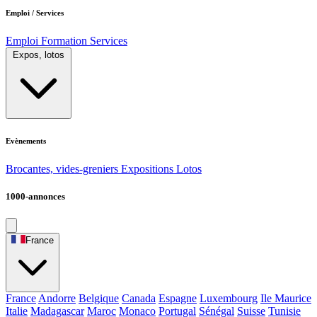
Emploi / Services
Emploi
Formation
Services
Expos, lotos
Evènements
Brocantes, vides-greniers
Expositions
Lotos
1000-annonces
France
France
Andorre
Belgique
Canada
Espagne
Luxembourg
Ile Maurice
Italie
Madagascar
Maroc
Monaco
Portugal
Sénégal
Suisse
Tunisie