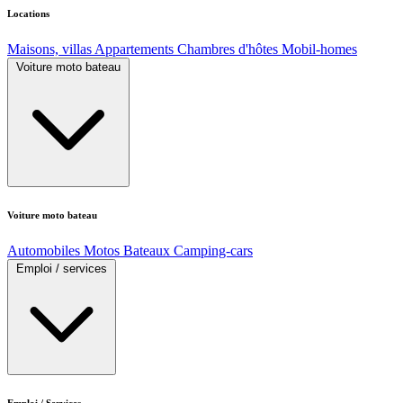
Locations
Maisons, villas
Appartements
Chambres d'hôtes
Mobil-homes
Voiture moto bateau
Voiture moto bateau
Automobiles
Motos
Bateaux
Camping-cars
Emploi / services
Emploi / Services