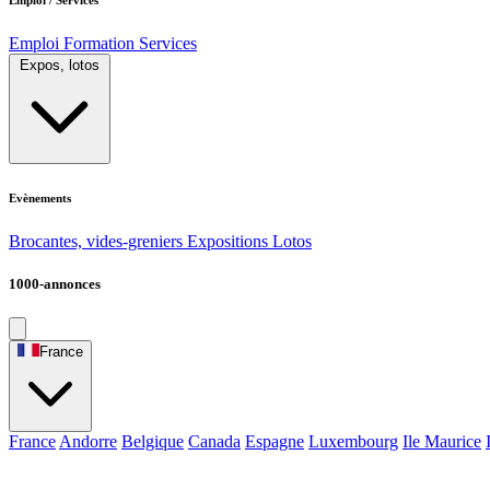
Emploi
Formation
Services
Expos, lotos
Evènements
Brocantes, vides-greniers
Expositions
Lotos
1000-annonces
France
France
Andorre
Belgique
Canada
Espagne
Luxembourg
Ile Maurice