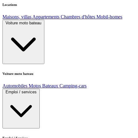
Locations
Maisons, villas
Appartements
Chambres d'hôtes
Mobil-homes
Voiture moto bateau
Voiture moto bateau
Automobiles
Motos
Bateaux
Camping-cars
Emploi / services
Emploi / Services