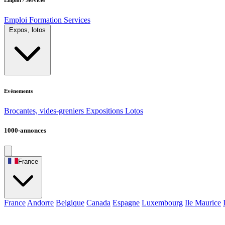
Emploi
Formation
Services
Expos, lotos
Evènements
Brocantes, vides-greniers
Expositions
Lotos
1000-annonces
France
France
Andorre
Belgique
Canada
Espagne
Luxembourg
Ile Maurice