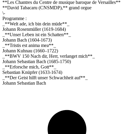
**Les Chantres du Centre de musique baroque de Versailles**
**David Tabacaru (CNSMDP),** grand orgue
\-
Programme :
_**Welt ade, ich bin dein müde**_
Johann Rosenmüller (1619-1684)
_**Unser Leben ist ein Schatten**_
Johann Bach (1604-1673)
_**Tristis est anima mea**_
Johann Kuhnau (1660–1722)
_**BWV 150 Nach dir, Herr, verlanget mich**_
Johann Sebastian Bach (1685-1750)
_**Erforsche mich, Gott**_
Sebastian Knüpfer (1633-1674)
_**Der Geist hilft unser Schwachheit auf**_
Johann Sebastian Bach