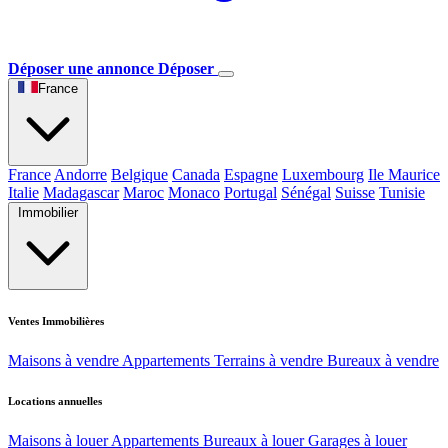
Déposer une annonce
Déposer
France
France
Andorre
Belgique
Canada
Espagne
Luxembourg
Ile Maurice
Italie
Madagascar
Maroc
Monaco
Portugal
Sénégal
Suisse
Tunisie
Immobilier
Ventes Immobilières
Maisons à vendre
Appartements
Terrains à vendre
Bureaux à vendre
Locations annuelles
Maisons à louer
Appartements
Bureaux à louer
Garages à louer