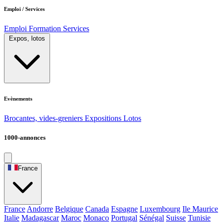
Emploi / Services
Emploi
Formation
Services
Expos, lotos
Evènements
Brocantes, vides-greniers
Expositions
Lotos
1000-annonces
France
France
Andorre
Belgique
Canada
Espagne
Luxembourg
Ile Maurice
Italie
Madagascar
Maroc
Monaco
Portugal
Sénégal
Suisse
Tunisie