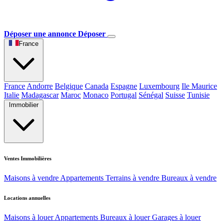
Déposer une annonce
Déposer
France
France
Andorre
Belgique
Canada
Espagne
Luxembourg
Ile Maurice
Italie
Madagascar
Maroc
Monaco
Portugal
Sénégal
Suisse
Tunisie
Immobilier
Ventes Immobilières
Maisons à vendre
Appartements
Terrains à vendre
Bureaux à vendre
Locations annuelles
Maisons à louer
Appartements
Bureaux à louer
Garages à louer