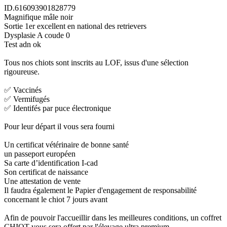
ID.616093901828779
Magnifique mâle noir
Sortie 1er excellent en national des retrievers
Dysplasie A coude 0
Test adn ok
Tous nos chiots sont inscrits au LOF, issus d'une sélection
rigoureuse.
✅ Vaccinés
✅ Vermifugés
✅ Identifés par puce électronique
Pour leur départ il vous sera fourni
Un certificat vétérinaire de bonne santé
un passeport européen
Sa carte d’identification I-cad
Son certificat de naissance
Une attestation de vente
Il faudra également le Papier d'engagement de responsabilité
concernant le chiot 7 jours avant
Afin de pouvoir l'accueillir dans les meilleures conditions, un coffret
CHIOT vous sera offert par l'élevage ultra premium