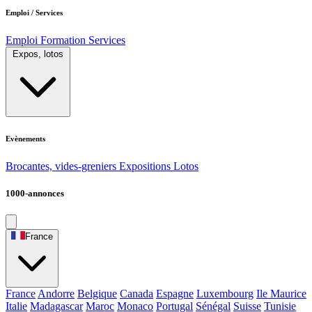
Emploi / Services
Emploi
Formation
Services
Expos, lotos
Evènements
Brocantes, vides-greniers
Expositions
Lotos
1000-annonces
France
France
Andorre
Belgique
Canada
Espagne
Luxembourg
Ile Maurice
Italie
Madagascar
Maroc
Monaco
Portugal
Sénégal
Suisse
Tunisie