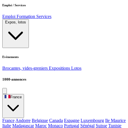
Emploi / Services
Emploi
Formation
Services
Expos, lotos
Evènements
Brocantes, vides-greniers
Expositions
Lotos
1000-annonces
France
France
Andorre
Belgique
Canada
Espagne
Luxembourg
Ile Maurice
Italie
Madagascar
Maroc
Monaco
Portugal
Sénégal
Suisse
Tunisie