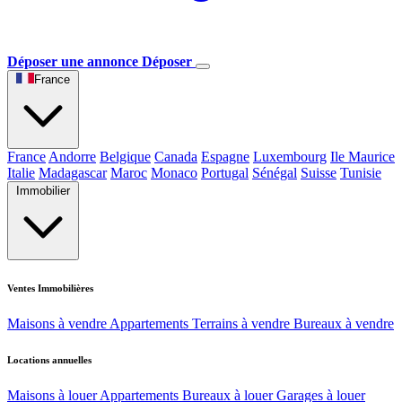
Déposer une annonce
Déposer
France
France
Andorre
Belgique
Canada
Espagne
Luxembourg
Ile Maurice
Italie
Madagascar
Maroc
Monaco
Portugal
Sénégal
Suisse
Tunisie
Immobilier
Ventes Immobilières
Maisons à vendre
Appartements
Terrains à vendre
Bureaux à vendre
Locations annuelles
Maisons à louer
Appartements
Bureaux à louer
Garages à louer