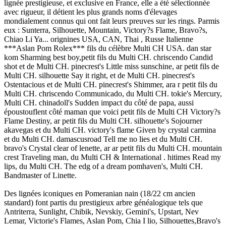
lignée prestigieuse, et exclusive en France, elle a été sélectionnée
avec rigueur, il détient les plus grands noms d'élevages
mondialement connus qui ont fait leurs preuves sur les rings. Parmis
eux : Sunterra, Silhouette, Mountain, Victory?s Flame, Bravo?s,
Chiao Li Ya... orignines USA, CAN, Thai , Russe Italienne
***Aslan Pom Rolex*** fils du célèbre Multi CH USA. dan star
kom Sharming best boy,petit fils du Multi CH. chriscendo Candid
shot et de Multi CH. pinecrest's Little miss sunschine, ar petit fils de
Multi CH. silhouette Say it right, et de Multi CH. pinecrest's
Ostentacious et de Multi CH. pinecrest's Shimmer, ara r petit fils du
Multi CH. chriscendo Communicado, du Multi CH. tokie's Mercury,
Multi CH. chinadoll's Sudden impact du côté de papa, aussi
époustouflent côté maman que voici petit fils de Multi CH Victory?s
Flame Destiny, ar petit fils du Multi CH. silhouette's Sojourner
akavegas et du Multi CH. victory's flame Given by crystal carmina
et du Multi CH. damascusroad Tell me no lies et du Multi CH.
bravo's Crystal clear of lenette, ar ar petit fils du Multi CH. mountain
crest Traveling man, du Multi CH & International . hitimes Read my
lips, du Multi CH. The edg of a dream pomhaven's, Multi CH.
Bandmaster of Linette.
Des lignées iconiques en Pomeranian nain (18/22 cm ancien
standard) font partis du prestigieux arbre généalogique tels que
Antriterra, Sunlight, Chibik, Nevskiy, Gemini's, Upstart, Nev
Lemar, Victorie's Flames, Aslan Pom, Chia I lio, Silhouettes,Bravo's