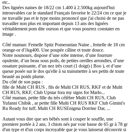
etc..
Des lignées naines de 18/22 cm 1.400 à 2.500kg aujourd'hui
introuvables car le standard Français favorise le 22/24 cm ce que je
ne travaille pas et le type moins prononcé que j'ai choisi de ne pas
travailler non plus en important depuis 13 ans des lignées
véritablement pom dite ourson et que vous pourrez constater en
image .
Côté maman: Femelle Spitz Pomeranian Naine , femelle de 18 cm
orange-or d'1kg400. Une poupée câline et toute douce.
Notre nounours, dispose d’une robe intense, d’une fourrure
opulente, d’un beau sous poils, de petites oreilles arrondies, d’une
ossature puissante, d’un nez très court (1 doigt) ( Boo ), et d’une
queue posée sur le dos qu'elle à su transmettre à ses petits de toute
beauté au poids plume.
Du côté de son papa :
fille de Multi CH RUS , fils de Multi CH RUS, RKF et de Multi
CH RUS, RKF, Club Upstar fora my signs for Marlo...
Côté maman, petite fille du très célèbre Multi CH RUS, Club
Yufanni Chibik , ar petite fille Multi CH RUS RKF Club Gimini's
Ru Ready for tuff, Multi CH RUSEnigma Dorrine Dar, ...
Autant vous dire que ses bébés sont à couper le souffle, une
premiere portée à 2 ans, 3 chiots nés par voie basse de 65 gr à 78 gr
d'un type et d'un corps incroyable que je vous laisserai découvrir si