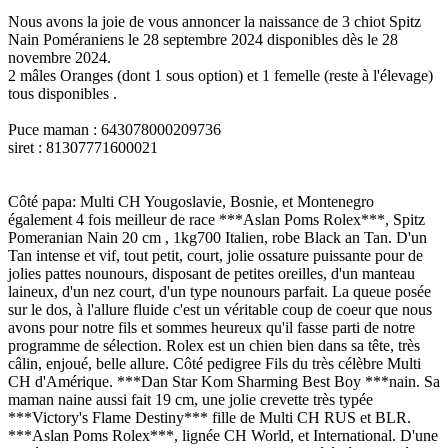
Nous avons la joie de vous annoncer la naissance de 3 chiot Spitz
Nain Poméraniens le 28 septembre 2024 disponibles dès le 28
novembre 2024.
2 mâles Oranges (dont 1 sous option) et 1 femelle (reste à l'élevage)
tous disponibles .
Puce maman : 643078000209736
siret : 81307771600021
Côté papa: Multi CH Yougoslavie, Bosnie, et Montenegro
également 4 fois meilleur de race ***Aslan Poms Rolex***, Spitz
Pomeranian Nain 20 cm , 1kg700 Italien, robe Black an Tan. D'un
Tan intense et vif, tout petit, court, jolie ossature puissante pour de
jolies pattes nounours, disposant de petites oreilles, d'un manteau
laineux, d'un nez court, d'un type nounours parfait. La queue posée
sur le dos, à l'allure fluide c'est un véritable coup de coeur que nous
avons pour notre fils et sommes heureux qu'il fasse parti de notre
programme de sélection. Rolex est un chien bien dans sa tête, très
câlin, enjoué, belle allure. Côté pedigree Fils du très célèbre Multi
CH d'Amérique. ***Dan Star Kom Sharming Best Boy ***nain. Sa
maman naine aussi fait 19 cm, une jolie crevette très typée
***Victory's Flame Destiny*** fille de Multi CH RUS et BLR.
***Aslan Poms Rolex***, lignée CH World, et International. D'une