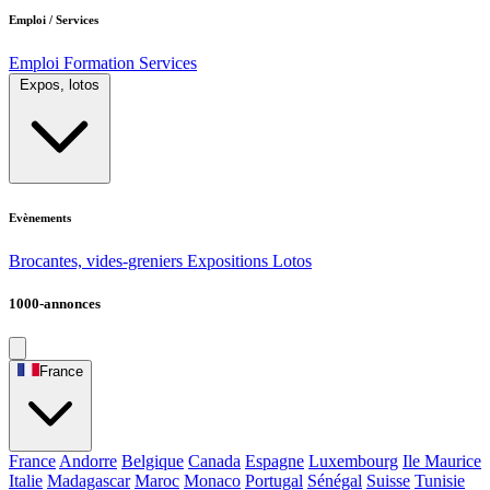
Emploi / Services
Emploi
Formation
Services
Expos, lotos
Evènements
Brocantes, vides-greniers
Expositions
Lotos
1000-annonces
France
France
Andorre
Belgique
Canada
Espagne
Luxembourg
Ile Maurice
Italie
Madagascar
Maroc
Monaco
Portugal
Sénégal
Suisse
Tunisie