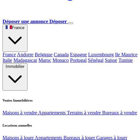
Déposer une annonce
Déposer
France
France
Andorre
Belgique
Canada
Espagne
Luxembourg
Ile Maurice
Italie
Madagascar
Maroc
Monaco
Portugal
Sénégal
Suisse
Tunisie
Immobilier
Ventes Immobilières
Maisons à vendre
Appartements
Terrains à vendre
Bureaux à vendre
Locations annuelles
Maisons à louer
Appartements
Bureaux à louer
Garages à louer