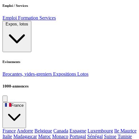
Emploi / Services
Emploi
Formation
Services
Expos, lotos
Evènements
Brocantes, vides-greniers
Expositions
Lotos
1000-annonces
France
France
Andorre
Belgique
Canada
Espagne
Luxembourg
Ile Maurice
Italie
Madagascar
Maroc
Monaco
Portugal
Sénégal
Suisse
Tunisie