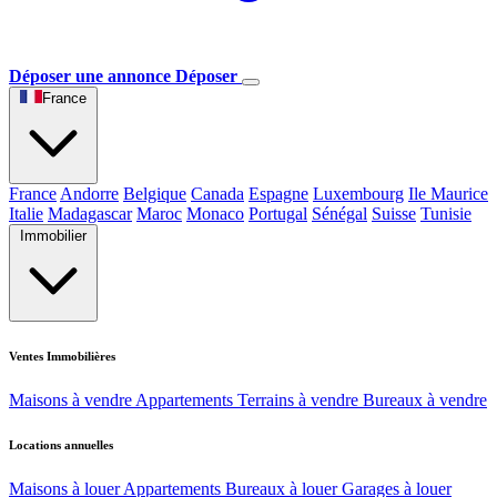
Déposer une annonce
Déposer
France
France
Andorre
Belgique
Canada
Espagne
Luxembourg
Ile Maurice
Italie
Madagascar
Maroc
Monaco
Portugal
Sénégal
Suisse
Tunisie
Immobilier
Ventes Immobilières
Maisons à vendre
Appartements
Terrains à vendre
Bureaux à vendre
Locations annuelles
Maisons à louer
Appartements
Bureaux à louer
Garages à louer