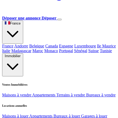
Déposer une annonce
Déposer
France
France
Andorre
Belgique
Canada
Espagne
Luxembourg
Ile Maurice
Italie
Madagascar
Maroc
Monaco
Portugal
Sénégal
Suisse
Tunisie
Immobilier
Ventes Immobilières
Maisons à vendre
Appartements
Terrains à vendre
Bureaux à vendre
Locations annuelles
Maisons à louer
Appartements
Bureaux à louer
Garages à louer