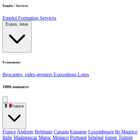
Emploi / Services
Emploi
Formation
Services
Expos, lotos
Evènements
Brocantes, vides-greniers
Expositions
Lotos
1000-annonces
France
France
Andorre
Belgique
Canada
Espagne
Luxembourg
Ile Maurice
Italie
Madagascar
Maroc
Monaco
Portugal
Sénégal
Suisse
Tunisie