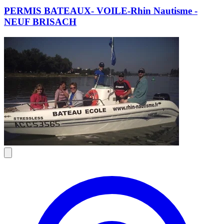
PERMIS BATEAUX- VOILE-Rhin Nautisme -
NEUF BRISACH