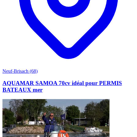
Neuf-Brisach (68)
AQUAMAR SAMOA 70cv idéal pour PERMIS
BATEAUX mer