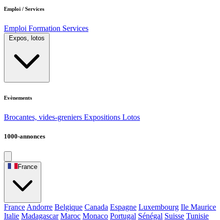
Emploi / Services
Emploi
Formation
Services
Expos, lotos
Evènements
Brocantes, vides-greniers
Expositions
Lotos
1000-annonces
France
France
Andorre
Belgique
Canada
Espagne
Luxembourg
Ile Maurice
Italie
Madagascar
Maroc
Monaco
Portugal
Sénégal
Suisse
Tunisie