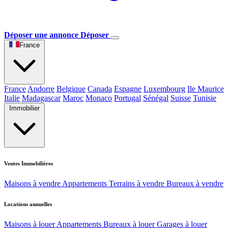
Déposer une annonce
Déposer
France
France
Andorre
Belgique
Canada
Espagne
Luxembourg
Ile Maurice
Italie
Madagascar
Maroc
Monaco
Portugal
Sénégal
Suisse
Tunisie
Immobilier
Ventes Immobilières
Maisons à vendre
Appartements
Terrains à vendre
Bureaux à vendre
Locations annuelles
Maisons à louer
Appartements
Bureaux à louer
Garages à louer