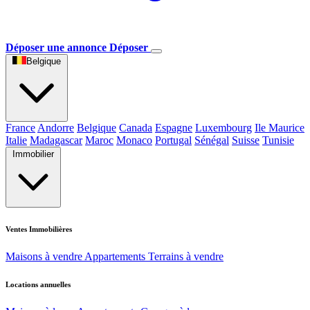
Déposer une annonce
Déposer
Belgique
France
Andorre
Belgique
Canada
Espagne
Luxembourg
Ile Maurice
Italie
Madagascar
Maroc
Monaco
Portugal
Sénégal
Suisse
Tunisie
Immobilier
Ventes Immobilières
Maisons à vendre
Appartements
Terrains à vendre
Locations annuelles