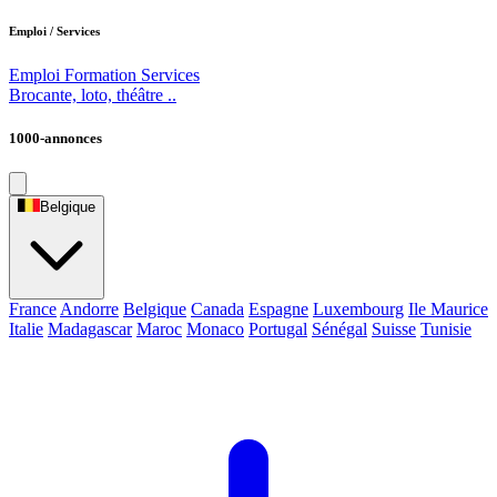
Emploi / Services
Emploi
Formation
Services
Brocante, loto, théâtre ..
1000-annonces
Belgique
France
Andorre
Belgique
Canada
Espagne
Luxembourg
Ile Maurice
Italie
Madagascar
Maroc
Monaco
Portugal
Sénégal
Suisse
Tunisie