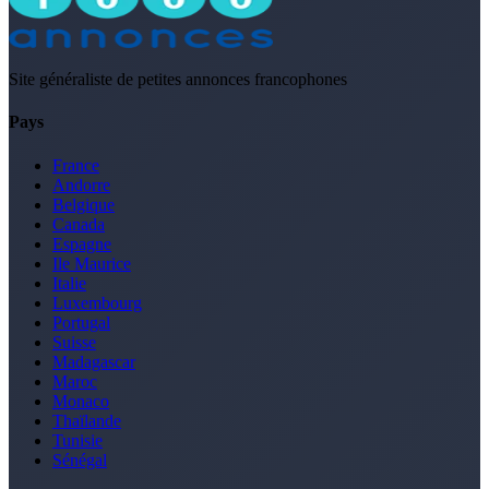
Site généraliste de petites annonces francophones
Pays
France
Andorre
Belgique
Canada
Espagne
Ile Maurice
Italie
Luxembourg
Portugal
Suisse
Madagascar
Maroc
Monaco
Thaïlande
Tunisie
Sénégal