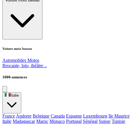
Voiture moto bateau
Voiture moto bateau
Automobiles
Motos
Brocante, loto, théâtre ..
1000-annonces
Italie
France
Andorre
Belgique
Canada
Espagne
Luxembourg
Ile Maurice
Italie
Madagascar
Maroc
Monaco
Portugal
Sénégal
Suisse
Tunisie