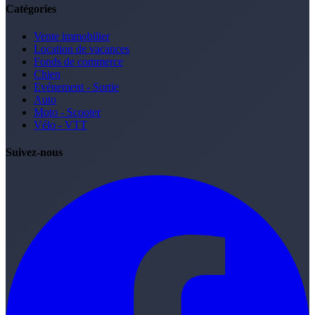
Catégories
Vente immobilier
Location de vacances
Fonds de commerce
Chien
Evénement - Sortie
Auto
Moto - Scooter
Vélo - VTT
Suivez-nous