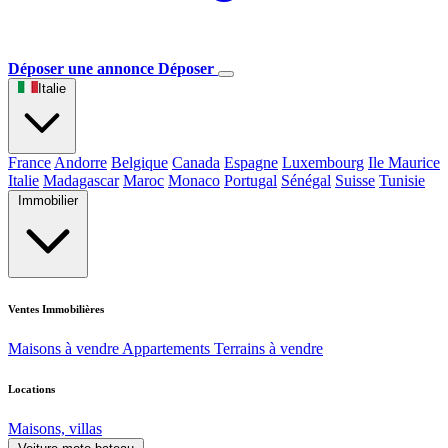
Déposer une annonce
Déposer
Italie
France
Andorre
Belgique
Canada
Espagne
Luxembourg
Ile Maurice
Italie
Madagascar
Maroc
Monaco
Portugal
Sénégal
Suisse
Tunisie
Immobilier
Ventes Immobilières
Maisons à vendre
Appartements
Terrains à vendre
Locations
Maisons, villas