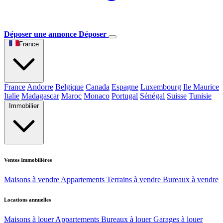
Déposer une annonce
Déposer
France
France
Andorre
Belgique
Canada
Espagne
Luxembourg
Ile Maurice
Italie
Madagascar
Maroc
Monaco
Portugal
Sénégal
Suisse
Tunisie
Immobilier
Ventes Immobilières
Maisons à vendre
Appartements
Terrains à vendre
Bureaux à vendre
Locations annuelles
Maisons à louer
Appartements
Bureaux à louer
Garages à louer