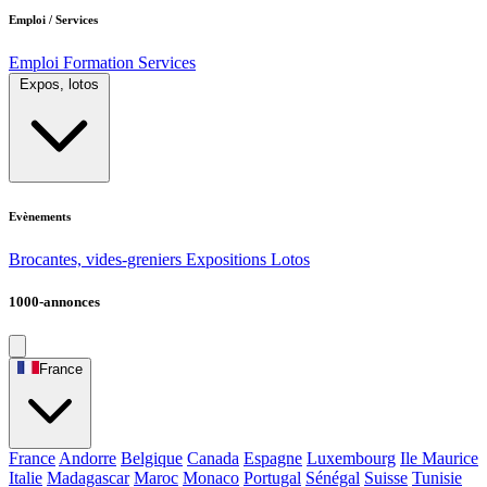
Emploi / Services
Emploi
Formation
Services
Expos, lotos
Evènements
Brocantes, vides-greniers
Expositions
Lotos
1000-annonces
France
France
Andorre
Belgique
Canada
Espagne
Luxembourg
Ile Maurice
Italie
Madagascar
Maroc
Monaco
Portugal
Sénégal
Suisse
Tunisie