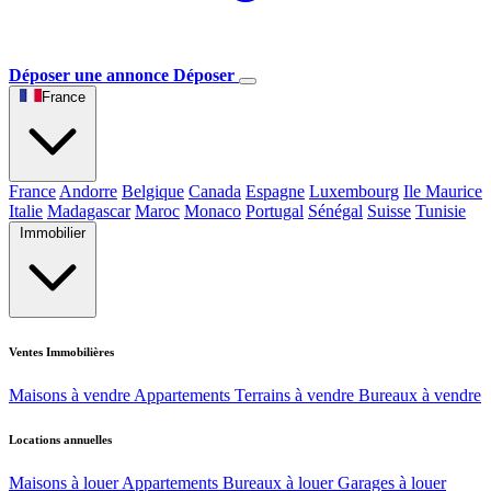
Déposer une annonce
Déposer
France
France
Andorre
Belgique
Canada
Espagne
Luxembourg
Ile Maurice
Italie
Madagascar
Maroc
Monaco
Portugal
Sénégal
Suisse
Tunisie
Immobilier
Ventes Immobilières
Maisons à vendre
Appartements
Terrains à vendre
Bureaux à vendre
Locations annuelles
Maisons à louer
Appartements
Bureaux à louer
Garages à louer