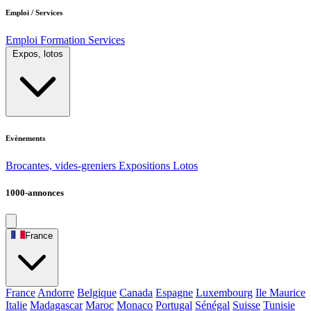
Emploi / Services
Emploi
Formation
Services
Expos, lotos
Evènements
Brocantes, vides-greniers
Expositions
Lotos
1000-annonces
France
France
Andorre
Belgique
Canada
Espagne
Luxembourg
Ile Maurice
Italie
Madagascar
Maroc
Monaco
Portugal
Sénégal
Suisse
Tunisie