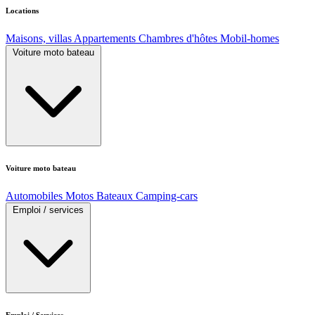
Locations
Maisons, villas
Appartements
Chambres d'hôtes
Mobil-homes
Voiture moto bateau
Voiture moto bateau
Automobiles
Motos
Bateaux
Camping-cars
Emploi / services
Emploi / Services