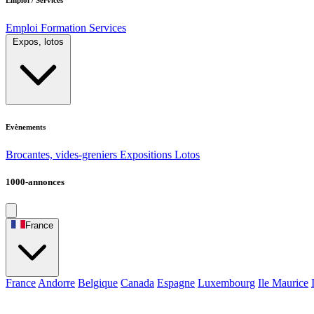
Emploi
Formation
Services
Expos, lotos
Evènements
Brocantes, vides-greniers
Expositions
Lotos
1000-annonces
France
France
Andorre
Belgique
Canada
Espagne
Luxembourg
Ile Maurice