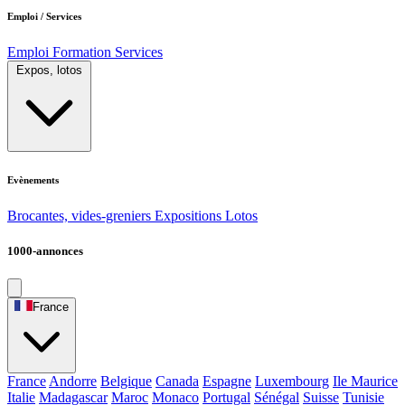
Emploi / Services
Emploi
Formation
Services
Expos, lotos
Evènements
Brocantes, vides-greniers
Expositions
Lotos
1000-annonces
France
France
Andorre
Belgique
Canada
Espagne
Luxembourg
Ile Maurice
Italie
Madagascar
Maroc
Monaco
Portugal
Sénégal
Suisse
Tunisie