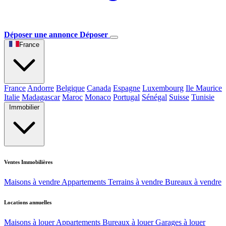
Déposer une annonce
Déposer
France
France
Andorre
Belgique
Canada
Espagne
Luxembourg
Ile Maurice
Italie
Madagascar
Maroc
Monaco
Portugal
Sénégal
Suisse
Tunisie
Immobilier
Ventes Immobilières
Maisons à vendre
Appartements
Terrains à vendre
Bureaux à vendre
Locations annuelles
Maisons à louer
Appartements
Bureaux à louer
Garages à louer