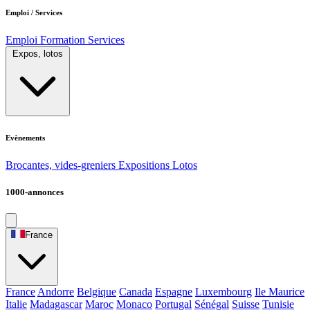
Emploi / Services
Emploi
Formation
Services
Expos, lotos
Evènements
Brocantes, vides-greniers
Expositions
Lotos
1000-annonces
France
France
Andorre
Belgique
Canada
Espagne
Luxembourg
Ile Maurice
Italie
Madagascar
Maroc
Monaco
Portugal
Sénégal
Suisse
Tunisie