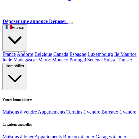
Déposer une annonce
Déposer
France
France
Andorre
Belgique
Canada
Espagne
Luxembourg
Ile Maurice
Italie
Madagascar
Maroc
Monaco
Portugal
Sénégal
Suisse
Tunisie
Immobilier
Ventes Immobilières
Maisons à vendre
Appartements
Terrains à vendre
Bureaux à vendre
Locations annuelles
Maisons à louer
Appartements
Bureaux à louer
Garages à louer