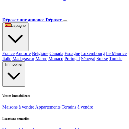
Déposer une annonce
Déposer
Espagne
France
Andorre
Belgique
Canada
Espagne
Luxembourg
Ile Maurice
Italie
Madagascar
Maroc
Monaco
Portugal
Sénégal
Suisse
Tunisie
Immobilier
Ventes Immobilières
Maisons à vendre
Appartements
Terrains à vendre
Locations annuelles