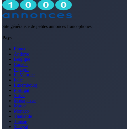
Site généraliste de petites annonces francophones
Pays
France
Andorre
Belgique
Canada
Espagne
Ile Maurice
Italie
Luxembourg
Portugal
Suisse
Madagascar
Maroc
Monaco
Thaïlande
Tunisie
Sénégal