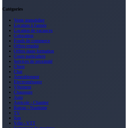
Catégories
Vente immobilier
Location à l'année
Location de vacances
Colocation
Fonds de commerce
Offres emploi
Offres stage formation
Cours particuliers
Services de proximité
Chien
Chat
Ameublement
Electroménager
Vêtement
Chaussure
Auto
Agricole - Chantier
Bateau - Nautisme
TV
Son
Vélo - VTT