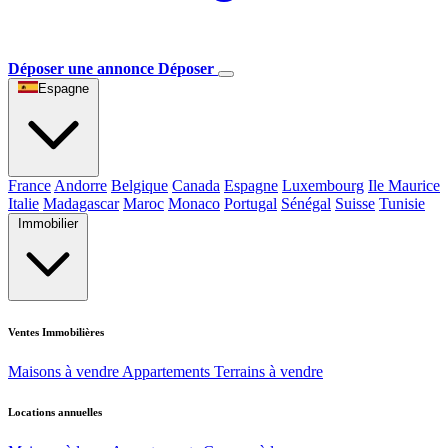
Déposer une annonce
Déposer
Espagne
France
Andorre
Belgique
Canada
Espagne
Luxembourg
Ile Maurice
Italie
Madagascar
Maroc
Monaco
Portugal
Sénégal
Suisse
Tunisie
Immobilier
Ventes Immobilières
Maisons à vendre
Appartements
Terrains à vendre
Locations annuelles