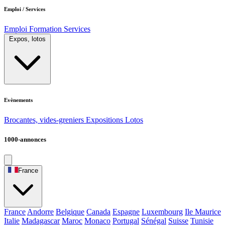
Emploi / Services
Emploi
Formation
Services
Expos, lotos
Evènements
Brocantes, vides-greniers
Expositions
Lotos
1000-annonces
France
France
Andorre
Belgique
Canada
Espagne
Luxembourg
Ile Maurice
Italie
Madagascar
Maroc
Monaco
Portugal
Sénégal
Suisse
Tunisie