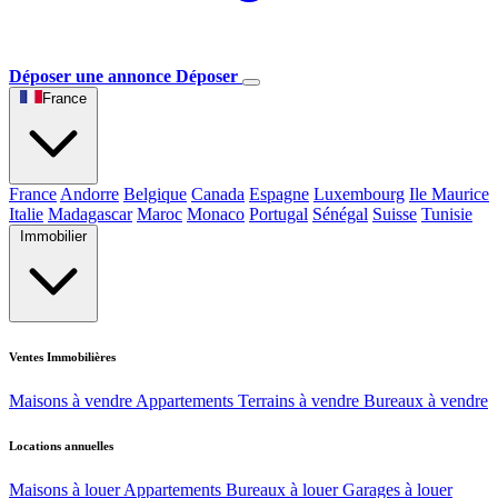
Déposer une annonce
Déposer
France
France
Andorre
Belgique
Canada
Espagne
Luxembourg
Ile Maurice
Italie
Madagascar
Maroc
Monaco
Portugal
Sénégal
Suisse
Tunisie
Immobilier
Ventes Immobilières
Maisons à vendre
Appartements
Terrains à vendre
Bureaux à vendre
Locations annuelles
Maisons à louer
Appartements
Bureaux à louer
Garages à louer