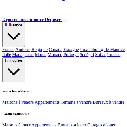
Déposer une annonce
Déposer
France
France
Andorre
Belgique
Canada
Espagne
Luxembourg
Ile Maurice
Italie
Madagascar
Maroc
Monaco
Portugal
Sénégal
Suisse
Tunisie
Immobilier
Ventes Immobilières
Maisons à vendre
Appartements
Terrains à vendre
Bureaux à vendre
Locations annuelles
Maisons à louer
Appartements
Bureaux à louer
Garages à louer