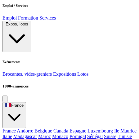
Emploi / Services
Emploi
Formation
Services
Expos, lotos
Evènements
Brocantes, vides-greniers
Expositions
Lotos
1000-annonces
France
France
Andorre
Belgique
Canada
Espagne
Luxembourg
Ile Maurice
Italie
Madagascar
Maroc
Monaco
Portugal
Sénégal
Suisse
Tunisie