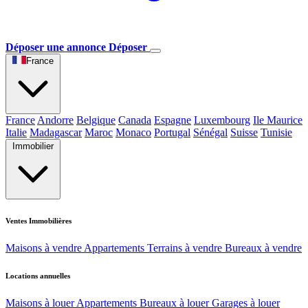
Déposer une annonce
Déposer
France
France
Andorre
Belgique
Canada
Espagne
Luxembourg
Ile Maurice
Italie
Madagascar
Maroc
Monaco
Portugal
Sénégal
Suisse
Tunisie
Immobilier
Ventes Immobilières
Maisons à vendre
Appartements
Terrains à vendre
Bureaux à vendre
Locations annuelles
Maisons à louer
Appartements
Bureaux à louer
Garages à louer