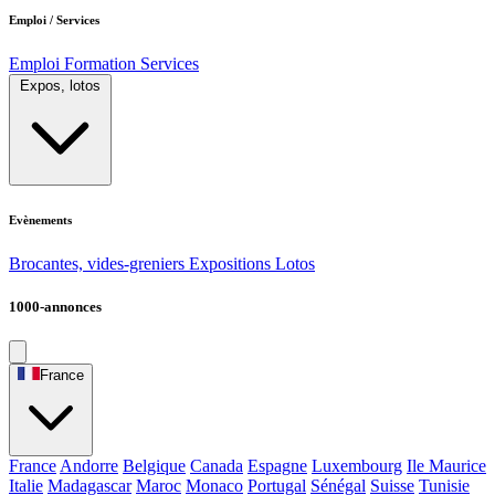
Emploi / Services
Emploi
Formation
Services
Expos, lotos
Evènements
Brocantes, vides-greniers
Expositions
Lotos
1000-annonces
France
France
Andorre
Belgique
Canada
Espagne
Luxembourg
Ile Maurice
Italie
Madagascar
Maroc
Monaco
Portugal
Sénégal
Suisse
Tunisie