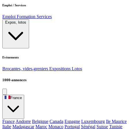
Emploi / Services
Emploi
Formation
Services
Expos, lotos
Evènements
Brocantes, vides-greniers
Expositions
Lotos
1000-annonces
France
France
Andorre
Belgique
Canada
Espagne
Luxembourg
Ile Maurice
Italie
Madagascar
Maroc
Monaco
Portugal
Sénégal
Suisse
Tunisie