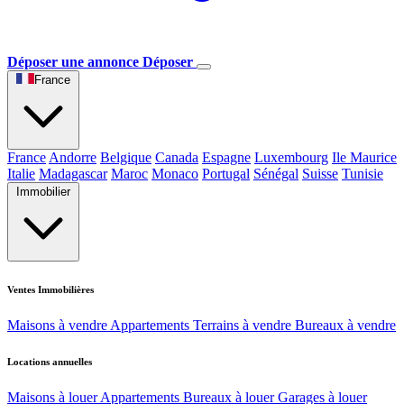
Déposer une annonce
Déposer
France
France
Andorre
Belgique
Canada
Espagne
Luxembourg
Ile Maurice
Italie
Madagascar
Maroc
Monaco
Portugal
Sénégal
Suisse
Tunisie
Immobilier
Ventes Immobilières
Maisons à vendre
Appartements
Terrains à vendre
Bureaux à vendre
Locations annuelles
Maisons à louer
Appartements
Bureaux à louer
Garages à louer