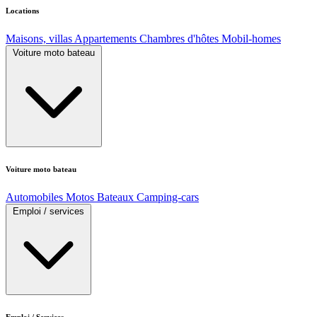
Locations
Maisons, villas
Appartements
Chambres d'hôtes
Mobil-homes
Voiture moto bateau
Voiture moto bateau
Automobiles
Motos
Bateaux
Camping-cars
Emploi / services
Emploi / Services