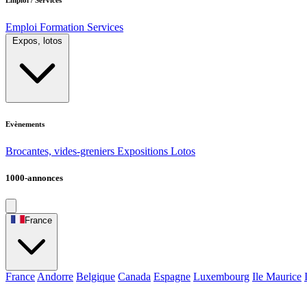
Emploi
Formation
Services
Expos, lotos
Evènements
Brocantes, vides-greniers
Expositions
Lotos
1000-annonces
France
France
Andorre
Belgique
Canada
Espagne
Luxembourg
Ile Maurice