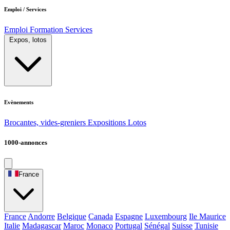
Emploi / Services
Emploi
Formation
Services
Expos, lotos
Evènements
Brocantes, vides-greniers
Expositions
Lotos
1000-annonces
France
France
Andorre
Belgique
Canada
Espagne
Luxembourg
Ile Maurice
Italie
Madagascar
Maroc
Monaco
Portugal
Sénégal
Suisse
Tunisie