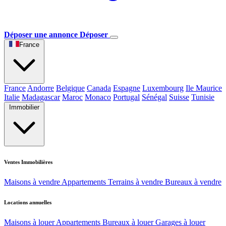
Déposer une annonce
Déposer
France
France
Andorre
Belgique
Canada
Espagne
Luxembourg
Ile Maurice
Italie
Madagascar
Maroc
Monaco
Portugal
Sénégal
Suisse
Tunisie
Immobilier
Ventes Immobilières
Maisons à vendre
Appartements
Terrains à vendre
Bureaux à vendre
Locations annuelles
Maisons à louer
Appartements
Bureaux à louer
Garages à louer