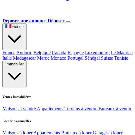
Déposer une annonce
Déposer
France
France
Andorre
Belgique
Canada
Espagne
Luxembourg
Ile Maurice
Italie
Madagascar
Maroc
Monaco
Portugal
Sénégal
Suisse
Tunisie
Immobilier
Ventes Immobilières
Maisons à vendre
Appartements
Terrains à vendre
Bureaux à vendre
Locations annuelles
Maisons à louer
Appartements
Bureaux à louer
Garages à louer