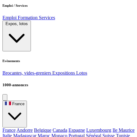
Emploi / Services
Emploi
Formation
Services
Expos, lotos
Evènements
Brocantes, vides-greniers
Expositions
Lotos
1000-annonces
France
France
Andorre
Belgique
Canada
Espagne
Luxembourg
Ile Maurice
Italie
Madagascar
Maroc
Monaco
Portugal
Sénégal
Suisse
Tunisie