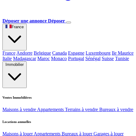
Déposer une annonce
Déposer
France
France
Andorre
Belgique
Canada
Espagne
Luxembourg
Ile Maurice
Italie
Madagascar
Maroc
Monaco
Portugal
Sénégal
Suisse
Tunisie
Immobilier
Ventes Immobilières
Maisons à vendre
Appartements
Terrains à vendre
Bureaux à vendre
Locations annuelles
Maisons à louer
Appartements
Bureaux à louer
Garages à louer