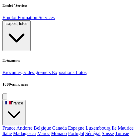
Emploi / Services
Emploi
Formation
Services
Expos, lotos
Evènements
Brocantes, vides-greniers
Expositions
Lotos
1000-annonces
France
France
Andorre
Belgique
Canada
Espagne
Luxembourg
Ile Maurice
Italie
Madagascar
Maroc
Monaco
Portugal
Sénégal
Suisse
Tunisie