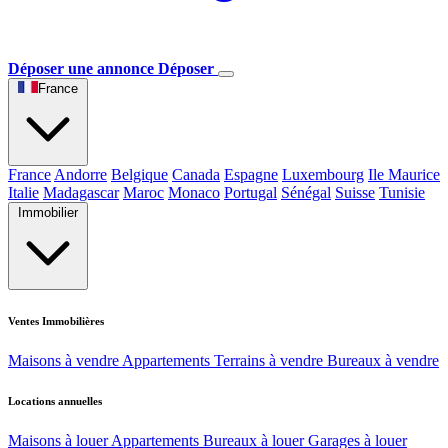
Déposer une annonce
Déposer
France
France
Andorre
Belgique
Canada
Espagne
Luxembourg
Ile Maurice
Italie
Madagascar
Maroc
Monaco
Portugal
Sénégal
Suisse
Tunisie
Immobilier
Ventes Immobilières
Maisons à vendre
Appartements
Terrains à vendre
Bureaux à vendre
Locations annuelles
Maisons à louer
Appartements
Bureaux à louer
Garages à louer