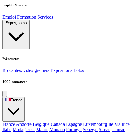
Emploi / Services
Emploi
Formation
Services
Expos, lotos
Evènements
Brocantes, vides-greniers
Expositions
Lotos
1000-annonces
France
France
Andorre
Belgique
Canada
Espagne
Luxembourg
Ile Maurice
Italie
Madagascar
Maroc
Monaco
Portugal
Sénégal
Suisse
Tunisie