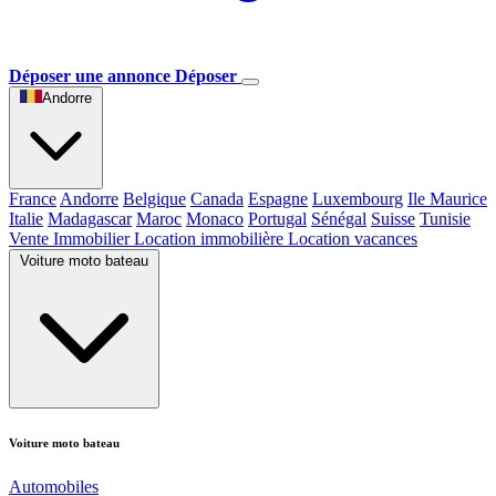
Déposer une annonce
Déposer
Andorre
France
Andorre
Belgique
Canada
Espagne
Luxembourg
Ile Maurice
Italie
Madagascar
Maroc
Monaco
Portugal
Sénégal
Suisse
Tunisie
Vente Immobilier
Location immobilière
Location vacances
Voiture moto bateau
Voiture moto bateau
Automobiles