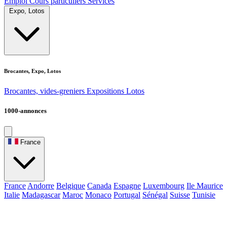
Emploi
Cours particuliers
Services
Expo, Lotos
Brocantes, Expo, Lotos
Brocantes, vides-greniers
Expositions
Lotos
1000-annonces
France
France
Andorre
Belgique
Canada
Espagne
Luxembourg
Ile Maurice
Italie
Madagascar
Maroc
Monaco
Portugal
Sénégal
Suisse
Tunisie