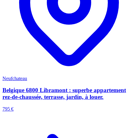
Neufchateau
Belgique 6800 Libramont : superbe appartement
rez-de-chaussée, terrasse, jardin, à louer.
795 €