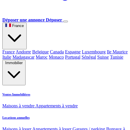
Déposer une annonce
Déposer
France
France
Andorre
Belgique
Canada
Espagne
Luxembourg
Ile Maurice
Italie
Madagascar
Maroc
Monaco
Portugal
Sénégal
Suisse
Tunisie
Immobilier
Ventes Immobilières
Maisons à vendre
Appartements à vendre
Locations annuelles
Maisons à louer
Appartements à louer
Garages / parking
Bureaux à