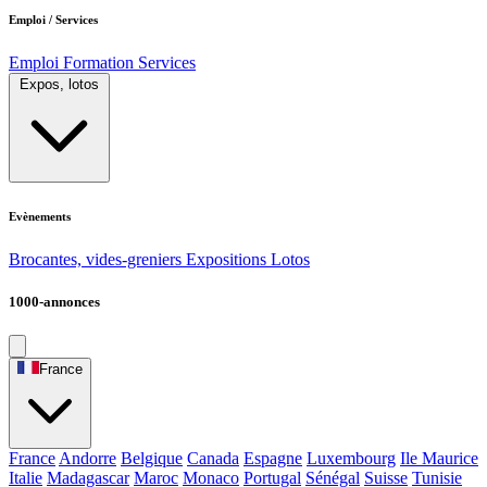
Emploi / Services
Emploi
Formation
Services
Expos, lotos
Evènements
Brocantes, vides-greniers
Expositions
Lotos
1000-annonces
France
France
Andorre
Belgique
Canada
Espagne
Luxembourg
Ile Maurice
Italie
Madagascar
Maroc
Monaco
Portugal
Sénégal
Suisse
Tunisie