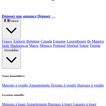
Déposer une annonce
Déposer
France
France
Andorre
Belgique
Canada
Espagne
Luxembourg
Ile Maurice
Italie
Madagascar
Maroc
Monaco
Portugal
Sénégal
Suisse
Tunisie
Immobilier
Ventes Immobilières
Maisons à vendre
Appartements
Terrains à vendre
Bureaux à vendre
Locations annuelles
Maisons à louer
Appartements
Bureaux à louer
Garages à louer