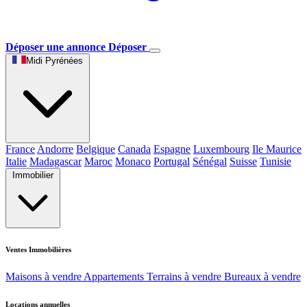
Déposer une annonce
Déposer
Midi Pyrénées
France
Andorre
Belgique
Canada
Espagne
Luxembourg
Ile Maurice
Italie
Madagascar
Maroc
Monaco
Portugal
Sénégal
Suisse
Tunisie
Immobilier
Ventes Immobilières
Maisons à vendre
Appartements
Terrains à vendre
Bureaux à vendre
Locations annuelles