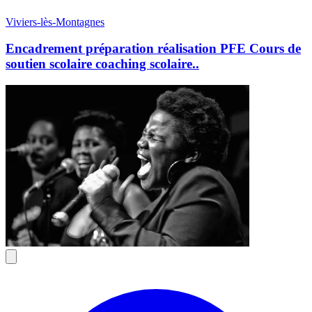
Viviers-lès-Montagnes
Encadrement préparation réalisation PFE Cours de
soutien scolaire coaching scolaire..