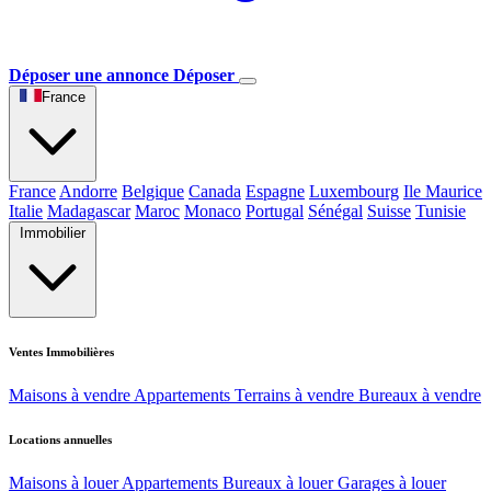
Déposer une annonce
Déposer
France
France
Andorre
Belgique
Canada
Espagne
Luxembourg
Ile Maurice
Italie
Madagascar
Maroc
Monaco
Portugal
Sénégal
Suisse
Tunisie
Immobilier
Ventes Immobilières
Maisons à vendre
Appartements
Terrains à vendre
Bureaux à vendre
Locations annuelles
Maisons à louer
Appartements
Bureaux à louer
Garages à louer