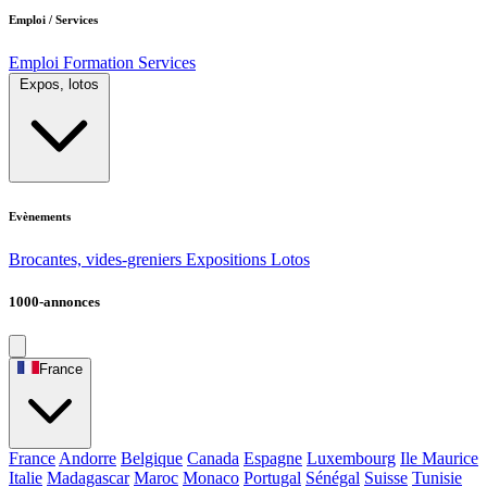
Emploi / Services
Emploi
Formation
Services
Expos, lotos
Evènements
Brocantes, vides-greniers
Expositions
Lotos
1000-annonces
France
France
Andorre
Belgique
Canada
Espagne
Luxembourg
Ile Maurice
Italie
Madagascar
Maroc
Monaco
Portugal
Sénégal
Suisse
Tunisie