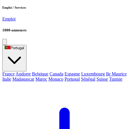
Emploi / Services
Emploi
1000-annonces
Portugal
France
Andorre
Belgique
Canada
Espagne
Luxembourg
Ile Maurice
Italie
Madagascar
Maroc
Monaco
Portugal
Sénégal
Suisse
Tunisie