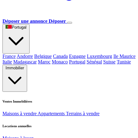
Déposer une annonce
Déposer
Portugal
France
Andorre
Belgique
Canada
Espagne
Luxembourg
Ile Maurice
Italie
Madagascar
Maroc
Monaco
Portugal
Sénégal
Suisse
Tunisie
Immobilier
Ventes Immobilières
Maisons à vendre
Appartements
Terrains à vendre
Locations annuelles