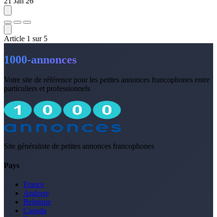
21 Jan 26
Article
1
sur
5
1000-annonces
Votre site de référence pour les petites annonces francophones entre
particuliers et professionnels
Site généraliste de petites annonces francophones
Pays
France
Andorre
Belgique
Canada