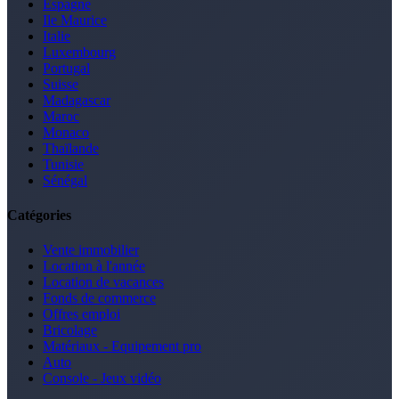
Espagne
Ile Maurice
Italie
Luxembourg
Portugal
Suisse
Madagascar
Maroc
Monaco
Thaïlande
Tunisie
Sénégal
Catégories
Vente immobilier
Location à l'année
Location de vacances
Fonds de commerce
Offres emploi
Bricolage
Matériaux - Equipement pro
Auto
Console - Jeux vidéo