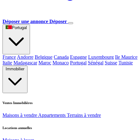
Déposer une annonce
Déposer
Portugal
France
Andorre
Belgique
Canada
Espagne
Luxembourg
Ile Maurice
Italie
Madagascar
Maroc
Monaco
Portugal
Sénégal
Suisse
Tunisie
Immobilier
Ventes Immobilières
Maisons à vendre
Appartements
Terrains à vendre
Locations annuelles