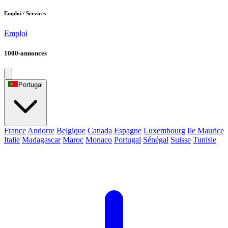
Emploi / Services
Emploi
1000-annonces
Portugal
France
Andorre
Belgique
Canada
Espagne
Luxembourg
Ile Maurice
Italie
Madagascar
Maroc
Monaco
Portugal
Sénégal
Suisse
Tunisie