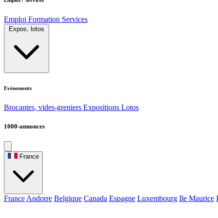
Emploi
Formation
Services
Expos, lotos
Evènements
Brocantes, vides-greniers
Expositions
Lotos
1000-annonces
France
France
Andorre
Belgique
Canada
Espagne
Luxembourg
Ile Maurice