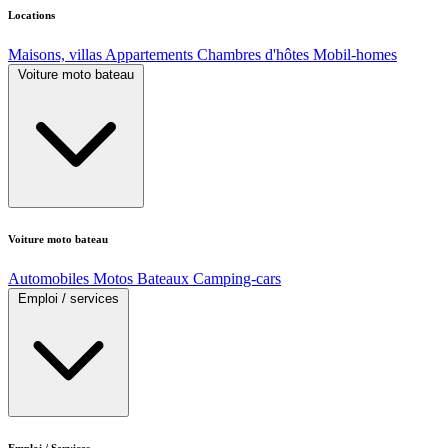
Locations
Maisons, villas
Appartements
Chambres d'hôtes
Mobil-homes
Voiture moto bateau
Voiture moto bateau
Automobiles
Motos
Bateaux
Camping-cars
Emploi / services
Emploi / Services