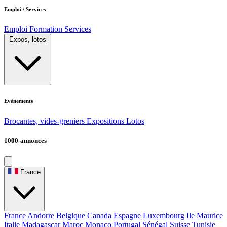
Emploi / Services
Emploi
Formation
Services
Expos, lotos
Evènements
Brocantes, vides-greniers
Expositions
Lotos
1000-annonces
France
France
Andorre
Belgique
Canada
Espagne
Luxembourg
Ile Maurice
Italie
Madagascar
Maroc
Monaco
Portugal
Sénégal
Suisse
Tunisie