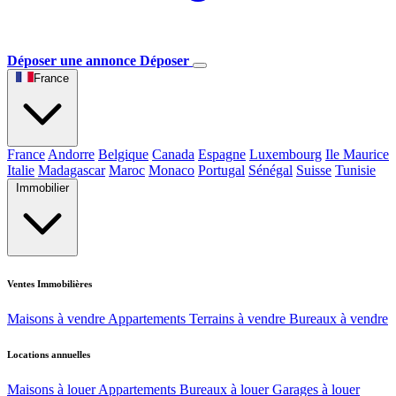
Déposer une annonce
Déposer
France
France
Andorre
Belgique
Canada
Espagne
Luxembourg
Ile Maurice
Italie
Madagascar
Maroc
Monaco
Portugal
Sénégal
Suisse
Tunisie
Immobilier
Ventes Immobilières
Maisons à vendre
Appartements
Terrains à vendre
Bureaux à vendre
Locations annuelles
Maisons à louer
Appartements
Bureaux à louer
Garages à louer