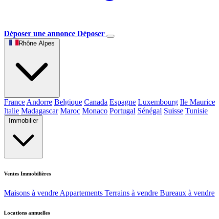
Déposer une annonce
Déposer
Rhône Alpes
France
Andorre
Belgique
Canada
Espagne
Luxembourg
Ile Maurice
Italie
Madagascar
Maroc
Monaco
Portugal
Sénégal
Suisse
Tunisie
Immobilier
Ventes Immobilières
Maisons à vendre
Appartements
Terrains à vendre
Bureaux à vendre
Locations annuelles