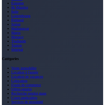
Espagne
Ile Maurice
Italie
Luxembourg
Portugal
Suisse
Madagascar
Maroc
Monaco
Thaïlande
Tunisie
Sénégal
Catégories
Vente immobilier
Location à l'année
Location de vacances
Colocation
Fonds de commerce
Offres emploi
Recherche emploi stage
Cours particuliers
Services de proximité