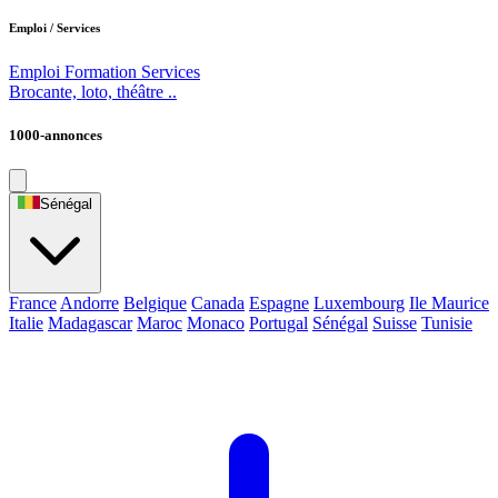
Emploi / Services
Emploi
Formation
Services
Brocante, loto, théâtre ..
1000-annonces
Sénégal
France
Andorre
Belgique
Canada
Espagne
Luxembourg
Ile Maurice
Italie
Madagascar
Maroc
Monaco
Portugal
Sénégal
Suisse
Tunisie