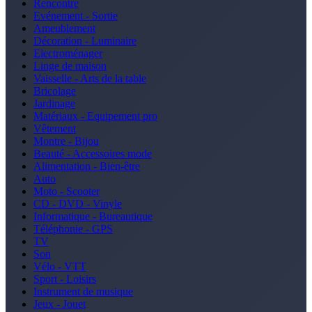
Rencontre
Evénement - Sortie
Ameublement
Décoration - Luminaire
Electroménager
Linge de maison
Vaisselle - Arts de la table
Bricolage
Jardinage
Matériaux - Equipement pro
Vêtement
Montre - Bijou
Beauté - Accessoires mode
Alimentation - Bien-être
Auto
Moto - Scooter
CD - DVD - Vinyle
Informatique - Bureautique
Téléphonie - GPS
TV
Son
Vélo - VTT
Sport - Loisirs
Instrument de musique
Jeux - Jouet