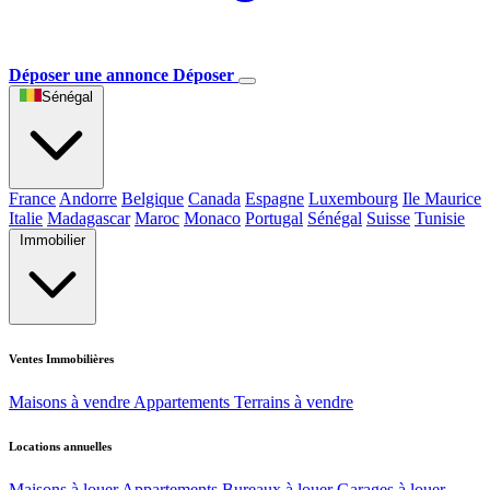
Déposer une annonce
Déposer
Sénégal
France
Andorre
Belgique
Canada
Espagne
Luxembourg
Ile Maurice
Italie
Madagascar
Maroc
Monaco
Portugal
Sénégal
Suisse
Tunisie
Immobilier
Ventes Immobilières
Maisons à vendre
Appartements
Terrains à vendre
Locations annuelles
Maisons à louer
Appartements
Bureaux à louer
Garages à louer