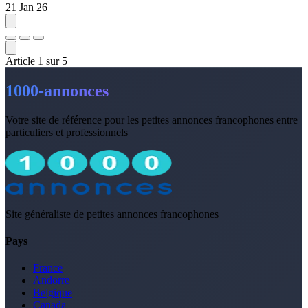
21 Jan 26
Article
1
sur
5
1000-annonces
Votre site de référence pour les petites annonces francophones entre
particuliers et professionnels
Site généraliste de petites annonces francophones
Pays
France
Andorre
Belgique
Canada