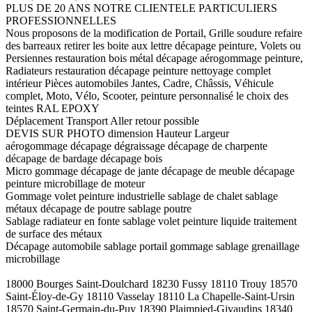
PLUS DE 20 ANS NOTRE CLIENTELE PARTICULIERS
PROFESSIONNELLES
Nous proposons de la modification de Portail, Grille soudure refaire
des barreaux retirer les boite aux lettre décapage peinture, Volets ou
Persiennes restauration bois métal décapage aérogommage peinture,
Radiateurs restauration décapage peinture nettoyage complet
intérieur Pièces automobiles Jantes, Cadre, Châssis, Véhicule
complet, Moto, Vélo, Scooter, peinture personnalisé le choix des
teintes RAL EPOXY
Déplacement Transport Aller retour possible
DEVIS SUR PHOTO dimension Hauteur Largeur
aérogommage décapage dégraissage décapage de charpente
décapage de bardage décapage bois
Micro gommage décapage de jante décapage de meuble décapage
peinture microbillage de moteur
Gommage volet peinture industrielle sablage de chalet sablage
métaux décapage de poutre sablage poutre
Sablage radiateur en fonte sablage volet peinture liquide traitement
de surface des métaux
Décapage automobile sablage portail gommage sablage grenaillage
microbillage
18000 Bourges Saint-Doulchard 18230 Fussy 18110 Trouy 18570
Saint-Éloy-de-Gy 18110 Vasselay 18110 La Chapelle-Saint-Ursin
18570 Saint-Germain-du-Puy 18390 Plaimpied-Givaudins 18340