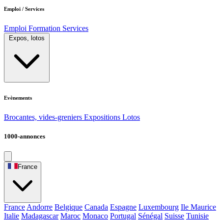
Emploi / Services
Emploi
Formation
Services
Expos, lotos
Evènements
Brocantes, vides-greniers
Expositions
Lotos
1000-annonces
France
France
Andorre
Belgique
Canada
Espagne
Luxembourg
Ile Maurice
Italie
Madagascar
Maroc
Monaco
Portugal
Sénégal
Suisse
Tunisie