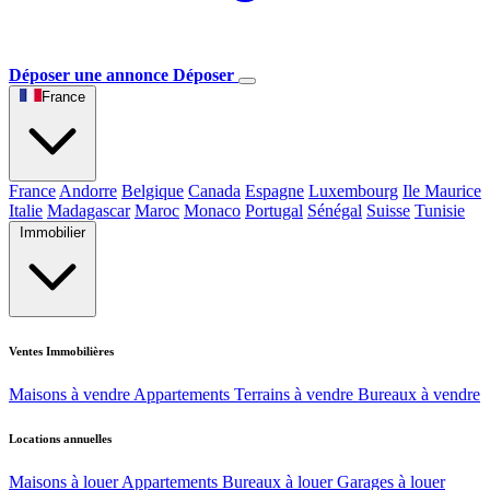
Déposer une annonce
Déposer
France
France
Andorre
Belgique
Canada
Espagne
Luxembourg
Ile Maurice
Italie
Madagascar
Maroc
Monaco
Portugal
Sénégal
Suisse
Tunisie
Immobilier
Ventes Immobilières
Maisons à vendre
Appartements
Terrains à vendre
Bureaux à vendre
Locations annuelles
Maisons à louer
Appartements
Bureaux à louer
Garages à louer