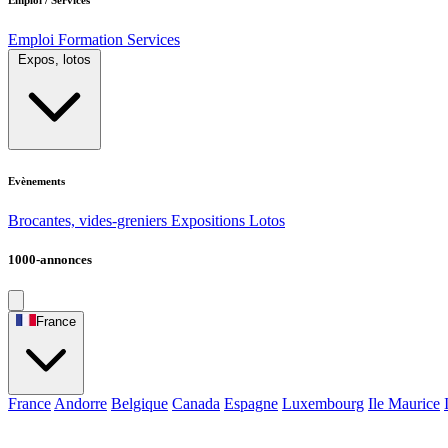
Emploi
Formation
Services
Expos, lotos
Evènements
Brocantes, vides-greniers
Expositions
Lotos
1000-annonces
France
France
Andorre
Belgique
Canada
Espagne
Luxembourg
Ile Maurice