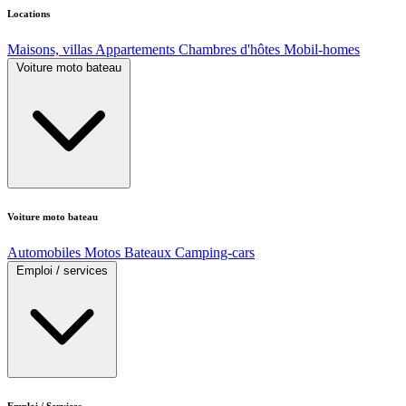
Locations
Maisons, villas
Appartements
Chambres d'hôtes
Mobil-homes
Voiture moto bateau
Voiture moto bateau
Automobiles
Motos
Bateaux
Camping-cars
Emploi / services
Emploi / Services