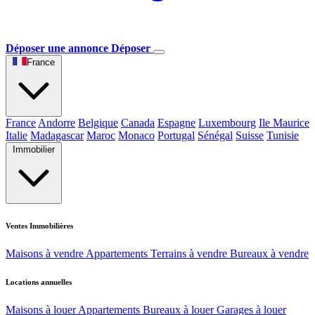
Déposer une annonce
Déposer
France
France
Andorre
Belgique
Canada
Espagne
Luxembourg
Ile Maurice
Italie
Madagascar
Maroc
Monaco
Portugal
Sénégal
Suisse
Tunisie
Immobilier
Ventes Immobilières
Maisons à vendre
Appartements
Terrains à vendre
Bureaux à vendre
Locations annuelles
Maisons à louer
Appartements
Bureaux à louer
Garages à louer