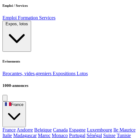
Emploi / Services
Emploi
Formation
Services
Expos, lotos
Evènements
Brocantes, vides-greniers
Expositions
Lotos
1000-annonces
France
France
Andorre
Belgique
Canada
Espagne
Luxembourg
Ile Maurice
Italie
Madagascar
Maroc
Monaco
Portugal
Sénégal
Suisse
Tunisie