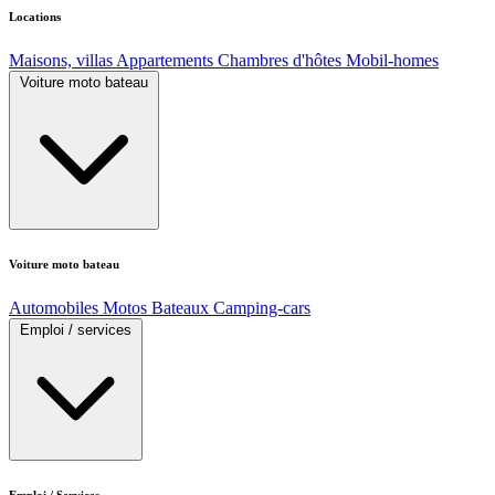
Locations
Maisons, villas
Appartements
Chambres d'hôtes
Mobil-homes
Voiture moto bateau
Voiture moto bateau
Automobiles
Motos
Bateaux
Camping-cars
Emploi / services
Emploi / Services