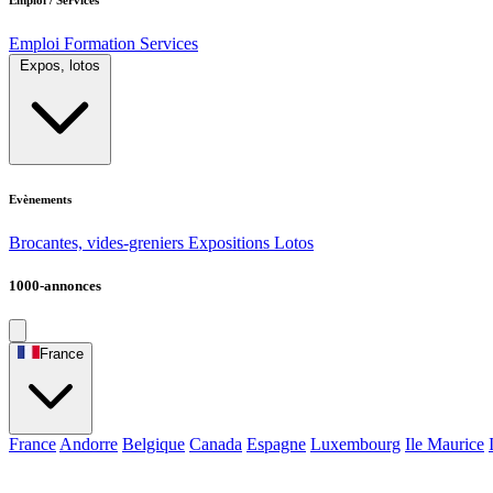
Emploi
Formation
Services
Expos, lotos
Evènements
Brocantes, vides-greniers
Expositions
Lotos
1000-annonces
France
France
Andorre
Belgique
Canada
Espagne
Luxembourg
Ile Maurice