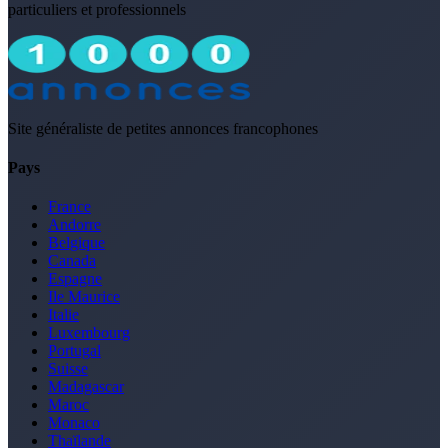
particuliers et professionnels
Site généraliste de petites annonces francophones
Pays
France
Andorre
Belgique
Canada
Espagne
Ile Maurice
Italie
Luxembourg
Portugal
Suisse
Madagascar
Maroc
Monaco
Thaïlande