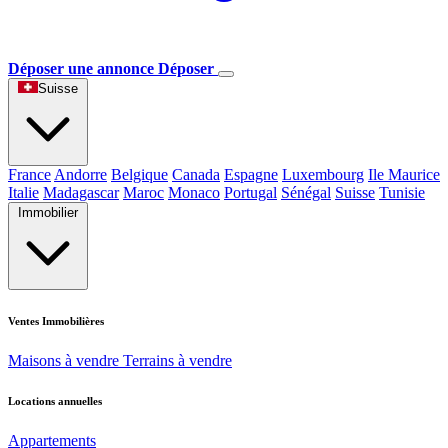
Déposer une annonce
Déposer
Suisse
France
Andorre
Belgique
Canada
Espagne
Luxembourg
Ile Maurice
Italie
Madagascar
Maroc
Monaco
Portugal
Sénégal
Suisse
Tunisie
Immobilier
Ventes Immobilières
Maisons à vendre
Terrains à vendre
Locations annuelles
Appartements