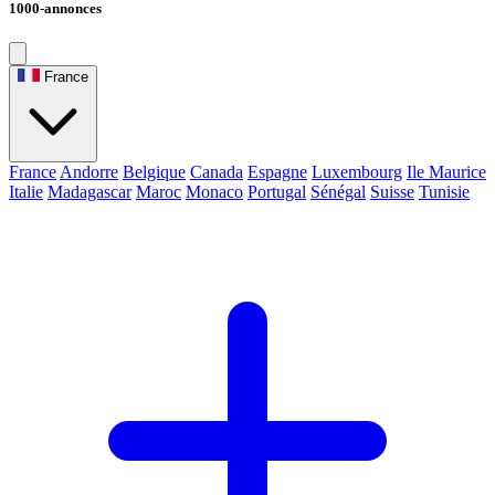
1000-annonces
France
France
Andorre
Belgique
Canada
Espagne
Luxembourg
Ile Maurice
Italie
Madagascar
Maroc
Monaco
Portugal
Sénégal
Suisse
Tunisie