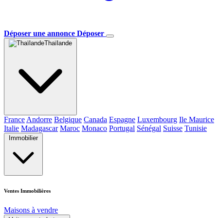
Déposer une annonce
Déposer
Thaïlande
France
Andorre
Belgique
Canada
Espagne
Luxembourg
Ile Maurice
Italie
Madagascar
Maroc
Monaco
Portugal
Sénégal
Suisse
Tunisie
Immobilier
Ventes Immobilières
Maisons à vendre