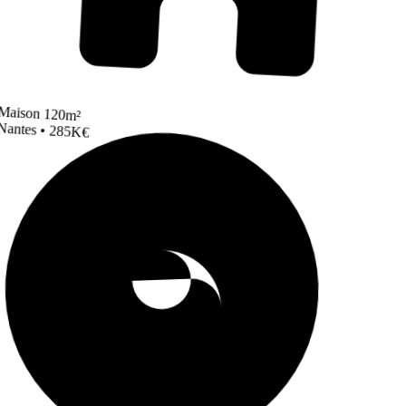
Maison 120m²
Nantes • 285K€