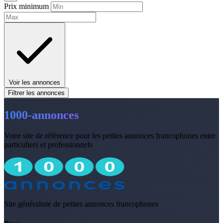
Prix minimum
Voir les annonces
Filtrer les annonces
1000-annonces
Votre site de référence pour les petites annonces francophones entre
particuliers et professionnels
Site généraliste de petites annonces francophones