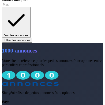
Voir les annonces
Filtrer les annonces
1000-annonces
Votre site de référence pour les petites annonces francophones entre
particuliers et professionnels
Site généraliste de petites annonces francophones
Pays