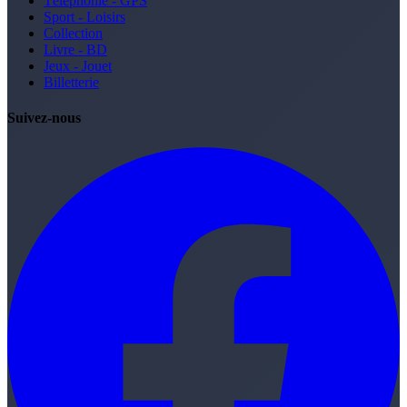
Téléphonie - GPS
Sport - Loisirs
Collection
Livre - BD
Jeux - Jouet
Billetterie
Suivez-nous