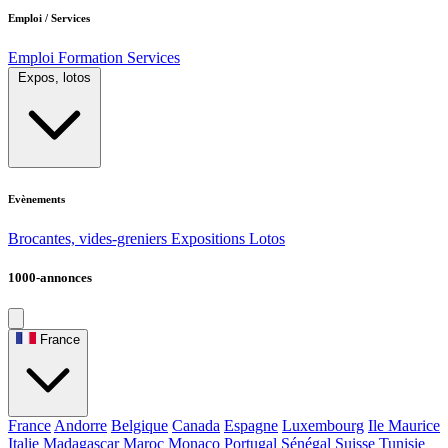
Emploi / Services
Emploi
Formation
Services
Expos, lotos
Evènements
Brocantes, vides-greniers
Expositions
Lotos
1000-annonces
France
France
Andorre
Belgique
Canada
Espagne
Luxembourg
Ile Maurice
Italie
Madagascar
Maroc
Monaco
Portugal
Sénégal
Suisse
Tunisie