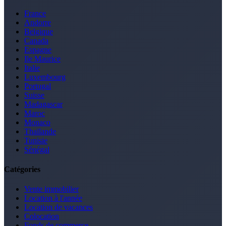
France
Andorre
Belgique
Canada
Espagne
Ile Maurice
Italie
Luxembourg
Portugal
Suisse
Madagascar
Maroc
Monaco
Thaïlande
Tunisie
Sénégal
Catégories
Vente immobilier
Location à l'année
Location de vacances
Colocation
Fonds de commerce