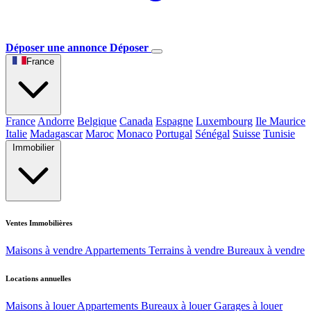
Déposer une annonce
Déposer
France
France
Andorre
Belgique
Canada
Espagne
Luxembourg
Ile Maurice
Italie
Madagascar
Maroc
Monaco
Portugal
Sénégal
Suisse
Tunisie
Immobilier
Ventes Immobilières
Maisons à vendre
Appartements
Terrains à vendre
Bureaux à vendre
Locations annuelles
Maisons à louer
Appartements
Bureaux à louer
Garages à louer