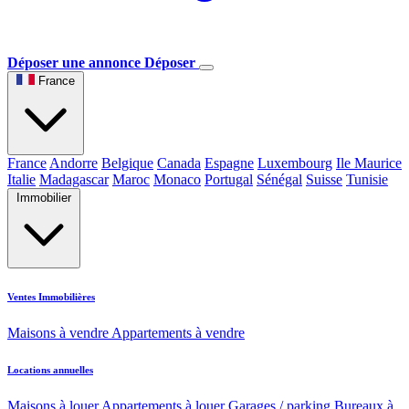
Déposer une annonce
Déposer
France
France
Andorre
Belgique
Canada
Espagne
Luxembourg
Ile Maurice
Italie
Madagascar
Maroc
Monaco
Portugal
Sénégal
Suisse
Tunisie
Immobilier
Ventes Immobilières
Maisons à vendre
Appartements à vendre
Locations annuelles
Maisons à louer
Appartements à louer
Garages / parking
Bureaux à