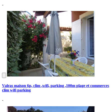
-
Valras maison 6p, clim ,wifi, parking ,100m plage et commerces
clim wifi parking
-