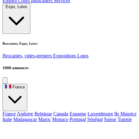
Emploi
Cours particuliers
Services
Expo, Lotos
Brocantes, Expo, Lotos
Brocantes, vides-greniers
Expositions
Lotos
1000-annonces
France
France
Andorre
Belgique
Canada
Espagne
Luxembourg
Ile Maurice
Italie
Madagascar
Maroc
Monaco
Portugal
Sénégal
Suisse
Tunisie